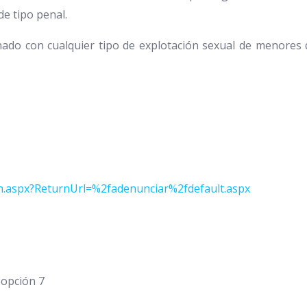
e tipo penal.
nado con cualquier tipo de explotación sexual de menores
gin.aspx?ReturnUrl=%2fadenunciar%2fdefault.aspx
 opción 7