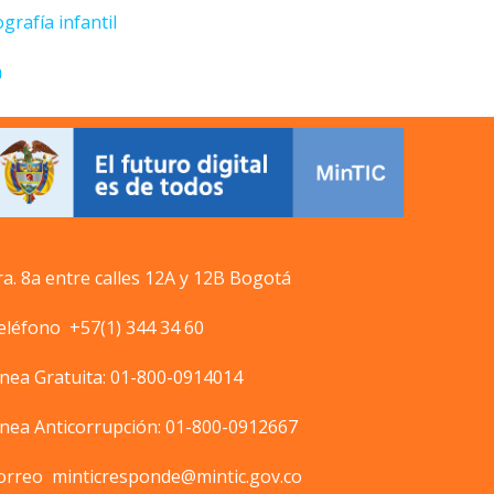
rafía infantil
a
ra. 8a entre calles 12A y 12B Bogotá
eléfono +57(1) 344 34 60
ínea Gratuita: 01-800-0914014
ínea Anticorrupción: 01-800-0912667
orreo
minticresponde@mintic.gov.co