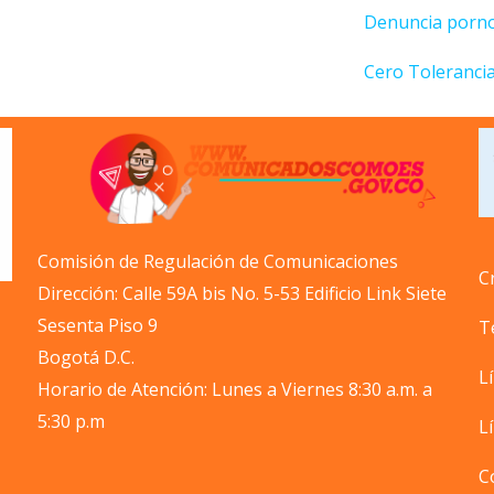
Denuncia pornog
Cero Toleranci
Comisión de Regulación de Comunicaciones
C
Dirección: Calle 59A bis No. 5-53 Edificio Link Siete
Sesenta Piso 9
T
Bogotá D.C.
L
Horario de Atención: Lunes a Viernes 8:30 a.m. a
5:30 p.m
L
C